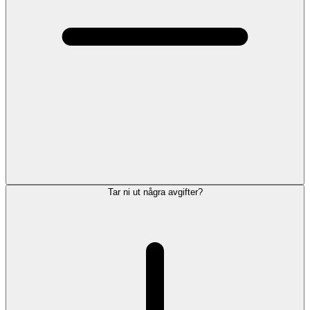
Tar ni ut några avgifter?