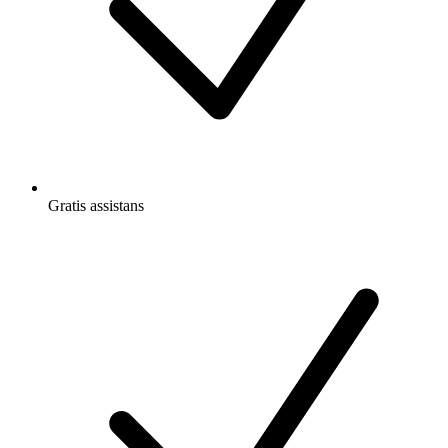
Gratis
assistans