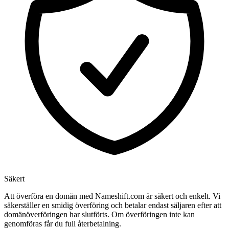
Säkert
Att överföra en domän med Nameshift.com är säkert och enkelt. Vi
säkerställer en smidig överföring och betalar endast säljaren efter att
domänöverföringen har slutförts. Om överföringen inte kan
genomföras får du full återbetalning.