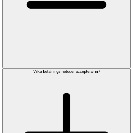
Vilka betalningsmetoder accepterar ni?